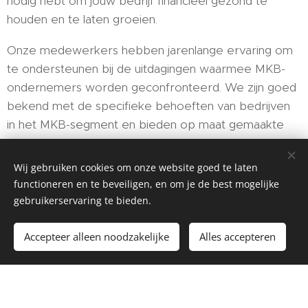
nodig hebt om jouw bedrijf financieel gezond te
houden en te laten groeien.
Onze medewerkers hebben jarenlange ervaring om
te ondersteunen bij de uitdagingen waarmee MKB-
ondernemers worden geconfronteerd. We zijn goed
bekend met de specifieke behoeften van bedrijven
in het MKB-segment en bieden op maat gemaakte
oplossingen. Of het nu gaat om belastingadvies,
fiscale planning, boekhouding of bedrijfsadvies, wij
Wij gebruiken cookies om onze website goed te laten
hebben de ervaring en kennis om jou te begeleiden
functioneren en te beveiligen, en om je de best mogelijke
op jouw zakelijke reis.
gebruikerservaring te bieden.
Accepteer alleen noodzakelijke
Alles accepteren
Waasdorp Belasting- & Bedrijfsadvies
Waalbandijk 13 4051 CJ Ochten