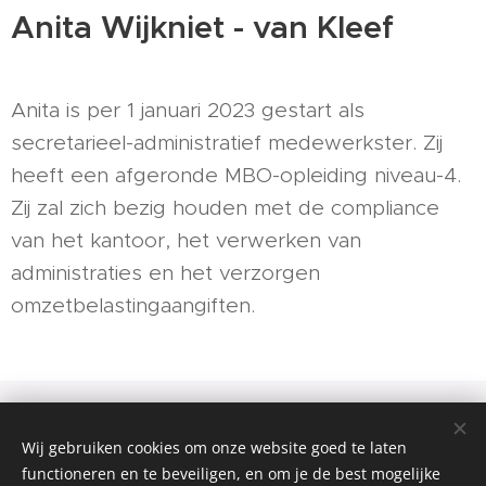
Anita Wijkniet - van Kleef
Anita is per 1 januari 2023 gestart als
secretarieel-administratief medewerkster. Zij
heeft een afgeronde MBO-opleiding niveau-4.
Zij zal zich bezig houden met de compliance
van het kantoor, het verwerken van
administraties en het verzorgen
omzetbelastingaangiften.
Waasdorp Belasting- & Bedrijfsadvies
Wij gebruiken cookies om onze website goed te laten
Waalbandijk 13 4051 CJ Ochten
functioneren en te beveiligen, en om je de best mogelijke
06-25093839